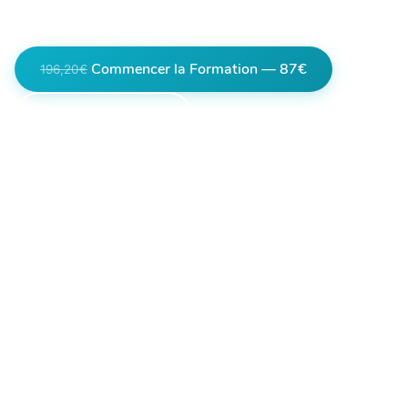
dès aujourd'hui.
Commencer la Formation — 87€
196,20€
Voir le Programme
Lien partenaire, en cliquant vous êtes
redirigés vers la page de paiement de notre
partenaire.
Certifiée IPHM
+10h de vidéo / technique
Garantie 30 jours