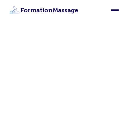
FormationMassage
Maîtrisez les 12 Techniques
de Massage et Devenez
Masseur Professionnel
Lancez votre carrière en tant que masseur
certifié grâce à cette formation massage en
ligne complète. Apprenez à votre rythme,
obtenez votre certification reconnue
internationalement et commencez à exercer