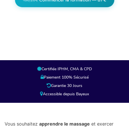
Commencer la formation — 87€
196,20€
Lien partenaire, en cliquant vous êtes
redirigés vers la page de paiement de notre
partenaire.
Certifiée IPHM, CMA & CPD
Paiement 100% Sécurisé
Garantie 30 Jours
Accessible depuis Bayeux
Vous souhaitez
apprendre le massage
et exercer