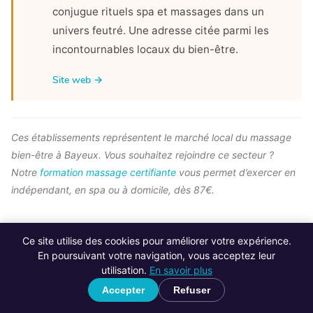
conjugue rituels spa et massages dans un
univers feutré. Une adresse citée parmi les
incontournables locaux du bien-être.
Site web →
Ces établissements représentent le marché local du massage
bien-être à Bayeux. Vous souhaitez rejoindre ce secteur ?
Notre
formation massage certifiante
vous permet d’exercer en
indépendant, en spa ou à domicile, dès 87€.
Ce site utilise des cookies pour améliorer votre expérience.
En poursuivant votre navigation, vous acceptez leur
utilisation.
En savoir plus
Accepter
Refuser