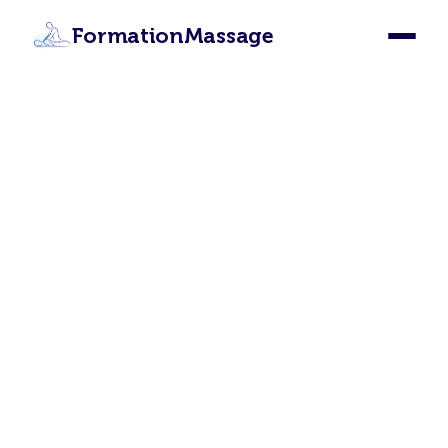
FormationMassage
Formation Massage
Cavaillon : Devenez
Masseur Certifié à
Cavaillon
Apprenez les 12 techniques de massage
depuis Cavaillon grâce à notre formation en
ligne certifiante. Certification internationale,
accès illimité, 87€ seulement.