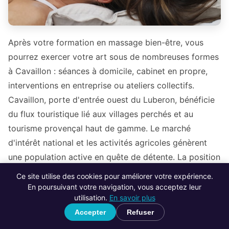
Après votre formation en massage bien-être, vous
pourrez exercer votre art sous de nombreuses formes
à Cavaillon : séances à domicile, cabinet en propre,
interventions en entreprise ou ateliers collectifs.
Cavaillon, porte d'entrée ouest du Luberon, bénéficie
du flux touristique lié aux villages perchés et au
tourisme provençal haut de gamme. Le marché
d'intérêt national et les activités agricoles génèrent
une population active en quête de détente. La position
stratégique de Cavaillon entre Avignon, Apt et Aix-en-
Ce site utilise des cookies pour améliorer votre expérience.
Provence permet de rayonner sur un large bassin de
En poursuivant votre navigation, vous acceptez leur
utilisation.
En savoir plus
clientèle.
Accepter
Refuser
Ouvrir votre cabinet de massage
à Cavaillon ou