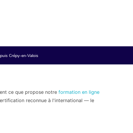
paiement de notre
puis Crépy-en-Valois
ment ce que propose notre
formation en ligne
tification reconnue à l'international — le