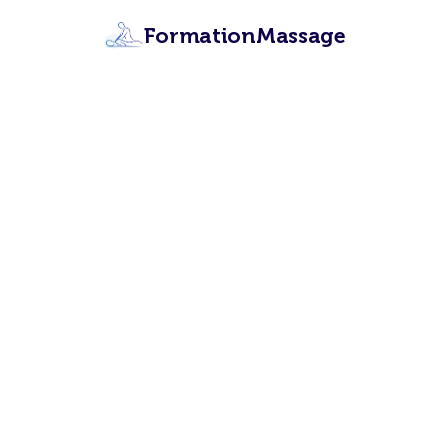
FormationMassage
Formati
Devenez
Apprenez les 12 te
en ligne certi