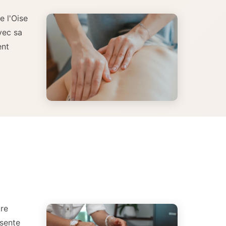
e l'Oise
vec sa
ent
tre
ésente