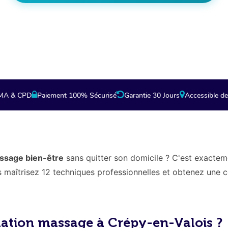
 en cliquant vous êtes redirigés vers la page de 
partenaire.
CMA & CPD
Paiement 100% Sécurisé
Garantie 30 Jours
Accessible de
ssage bien-être
sans quitter son domicile ? C'est exacte
maîtrisez 12 techniques professionnelles et obtenez une cer
mation massage à Crépy-en-Valois ?