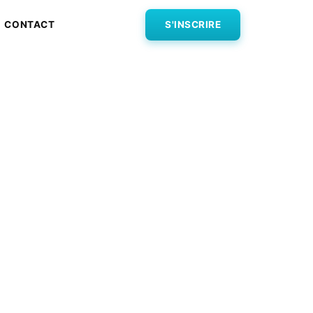
CONTACT
S'INSCRIRE
Valois :
répy-en-
e à notre formation
 87€ seulement.