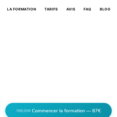
LA FORMATION
TARIFS
AVIS
FAQ
BLOG
on Massage Crépy-en-
 Masseur Certifié à C
Valois
chniques de massage depuis Crépy-en-Valois grâc
fiante. Certification internationale, accès illimité,
Commencer la formation — 87€
196,20€