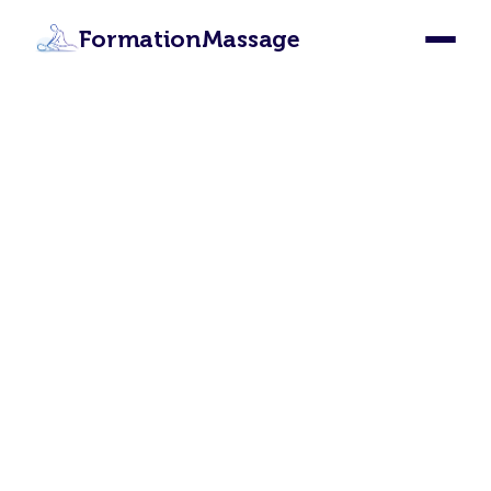
FormationMassage
Formation Massage
Enghien-les-Bains :
Devenez Masseur Certifié
à Enghien-les-Bains
Apprenez les 12 techniques de massage
depuis Enghien-les-Bains grâce à notre
formation en ligne certifiante. Certification
internationale, accès illimité, 87€ seulement.