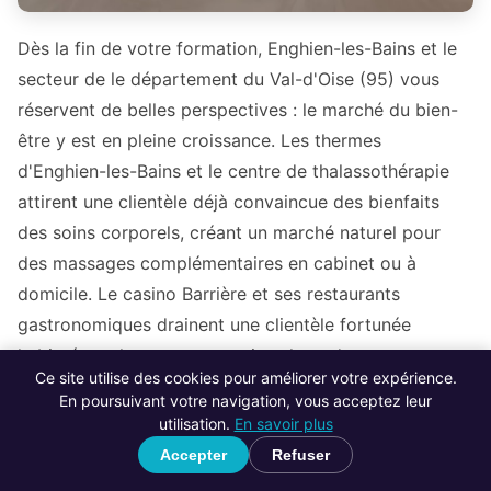
Dès la fin de votre formation, Enghien-les-Bains et le
secteur de le département du Val-d'Oise (95) vous
réservent de belles perspectives : le marché du bien-
être y est en pleine croissance. Les thermes
d'Enghien-les-Bains et le centre de thalassothérapie
attirent une clientèle déjà convaincue des bienfaits
des soins corporels, créant un marché naturel pour
des massages complémentaires en cabinet ou à
domicile. Le casino Barrière et ses restaurants
gastronomiques drainent une clientèle fortunée
habituée au luxe et aux services haut de gamme,
Ce site utilise des cookies pour améliorer votre expérience.
disposée à payer un tarif premium pour des
En poursuivant votre navigation, vous acceptez leur
prestations de massage de qualité. Les promenades
utilisation.
En savoir plus
autour du lac et les villas cossues de la commune
Accepter
Refuser
abritent une population résidentielle exigeante qui