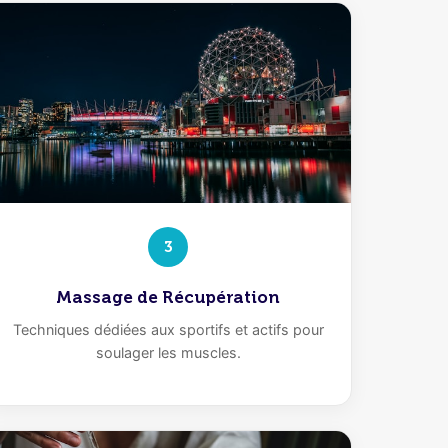
3
Massage de Récupération
Techniques dédiées aux sportifs et actifs pour
soulager les muscles.