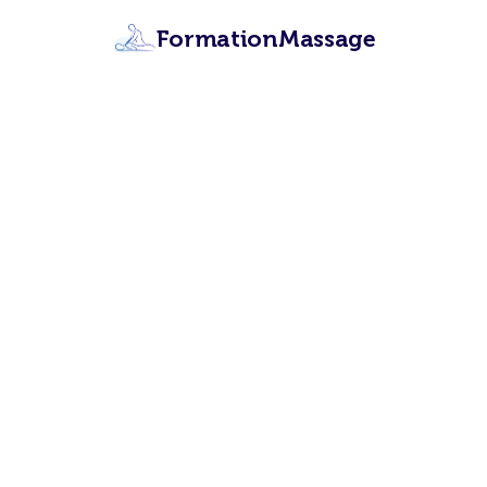
FormationMassage
Forma
Apprenez les 12 t
certifiant
Lien partenaire,