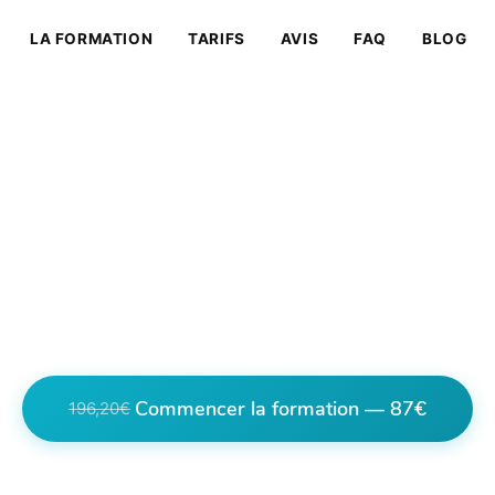
LA FORMATION
TARIFS
AVIS
FAQ
BLOG
tion Massage Flers : D
Masseur Certifié à Fler
echniques de massage depuis Flers grâce à notre 
e. Certification internationale, accès illimité, 87€
Commencer la formation — 87€
196,20€
 en cliquant vous êtes redirigés vers la page de 