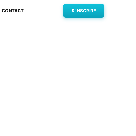
CONTACT
S'INSCRIRE
evenez
s
formation en ligne
 seulement.
paiement de notre