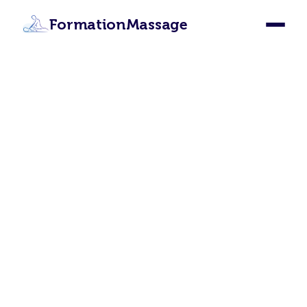
FormationMassage
Formation Massage
Nemours : Devenez
Masseur Certifié à
Nemours
Apprenez les 12 techniques de massage
depuis Nemours grâce à notre formation en
ligne certifiante. Certification internationale,
accès illimité, 87€ seulement.