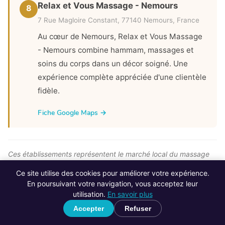
Relax et Vous Massage - Nemours
8
7 Rue Magloire Constant, 77140 Nemours, France
Au cœur de Nemours, Relax et Vous Massage
- Nemours combine hammam, massages et
soins du corps dans un décor soigné. Une
expérience complète appréciée d'une clientèle
fidèle.
Fiche Google Maps →
Ces établissements représentent le marché local du massage
bien-être à Nemours. Vous souhaitez rejoindre ce secteur ?
Ce site utilise des cookies pour améliorer votre expérience.
Notre
formation massage certifiante
vous permet d’exercer en
En poursuivant votre navigation, vous acceptez leur
indépendant, en spa ou à domicile, dès 87€.
utilisation.
En savoir plus
Accepter
Refuser