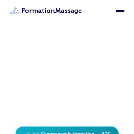
FormationMassage
Formation Massage Osny :
Devenez Masseur Certifié
à Osny
Apprenez les 12 techniques de massage
depuis Osny grâce à notre formation en ligne
certifiante. Certification internationale, accès
illimité, 87€ seulement.