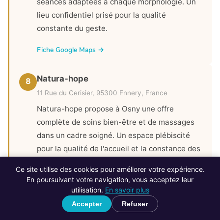
séances adaptées à chaque morphologie. Un
lieu confidentiel prisé pour la qualité
constante du geste.
Fiche Google Maps →
Natura-hope
8
11 Rue du Cerisier, 95300 Ennery, France
Natura-hope propose à Osny une offre
complète de soins bien-être et de massages
dans un cadre soigné. Un espace plébiscité
pour la qualité de l'accueil et la constance des
protocoles. (110 avis 5,0/5)
Ce site utilise des cookies pour améliorer votre expérience.
En poursuivant votre navigation, vous acceptez leur
Site web →
utilisation.
En savoir plus
Accepter
Refuser