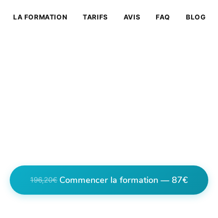
LA FORMATION
TARIFS
AVIS
FAQ
BLOG
ion Massage Rouen : 
asseur Certifié à Rou
echniques de massage depuis Rouen grâce à notre 
e. Certification internationale, accès illimité, 87€
Commencer la formation — 87€
196,20€
 en cliquant vous êtes redirigés vers la page de 