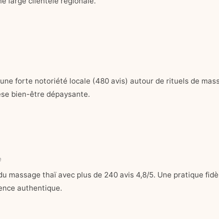
e large clientèle régionale.
n une forte notoriété locale (480 avis) autour de rituels de mas
se bien-être dépaysante.
e
u massage thaï avec plus de 240 avis 4,8/5. Une pratique fidè
ence authentique.