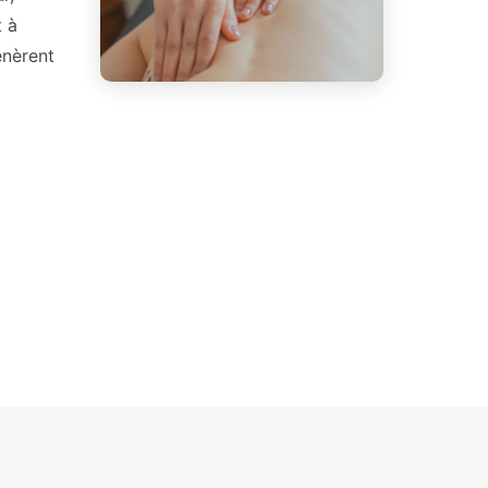
t à
énèrent