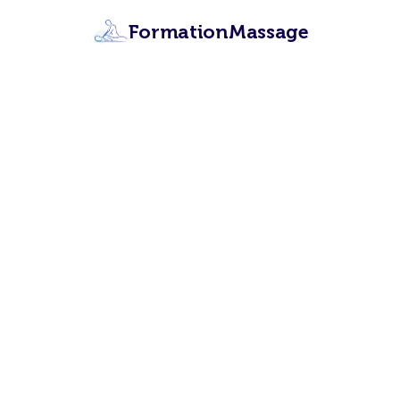
FormationMassage
Format
M
Apprenez les 12 t
certifiant
Lien partenaire,