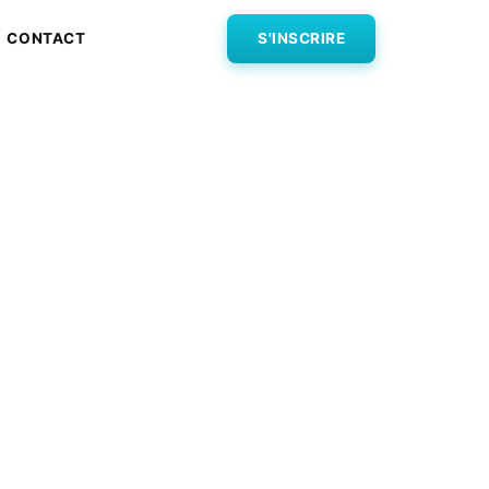
CONTACT
S'INSCRIRE
Devenez
en
formation en ligne
 seulement.
paiement de notre