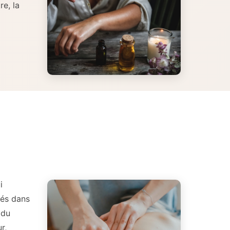
re, la
i
tés dans
 du
r,