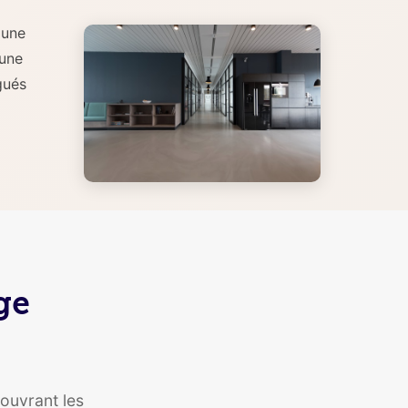
 une
 une
gués
ge
ouvrant les