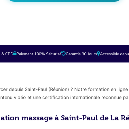
 en cliquant vous êtes redirigés vers la page de 
partenaire.
A & CPD
Paiement 100% Sécurisé
Garantie 30 Jours
Accessible depu
cer depuis Saint-Paul (Réunion) ? Notre formation en ligne 
enu vidéo et une certification internationale reconnue par 
ation massage à Saint-Paul de La R