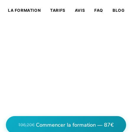
LA FORMATION
TARIFS
AVIS
FAQ
BLOG
mation Massage Saint-
) : Devenez Masseur C
aint-Paul de La Réuni
 techniques de massage depuis Saint-Paul (Réunio
ertifiante. Certification internationale, accès ill
Commencer la formation — 87€
196,20€