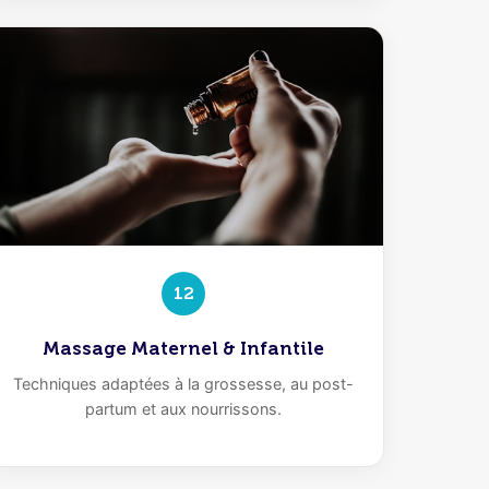
12
Massage Maternel & Infantile
Techniques adaptées à la grossesse, au post-
partum et aux nourrissons.