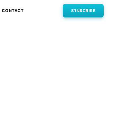
CONTACT
S'INSCRIRE
Paul
ertifié à
on
n) grâce à notre
imité, 87€ seulement.