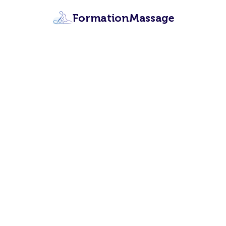
FormationMassage
For
(Réunion
S
Apprenez les 12
formation en ligne c