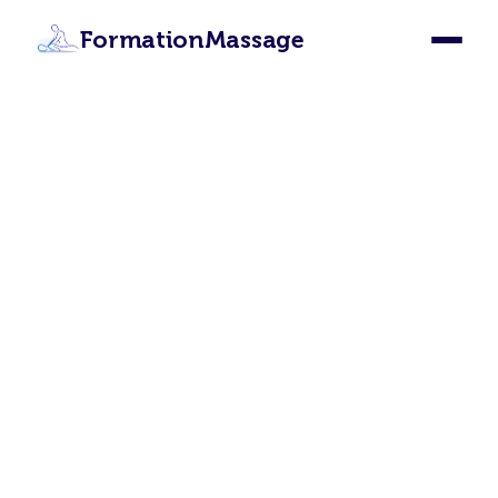
FormationMassage
Formation Massage
Sallanches : Devenez
Masseur Certifié à
Sallanches
Apprenez les 12 techniques de massage
depuis Sallanches grâce à notre formation en
ligne certifiante. Certification internationale,
accès illimité, 87€ seulement.