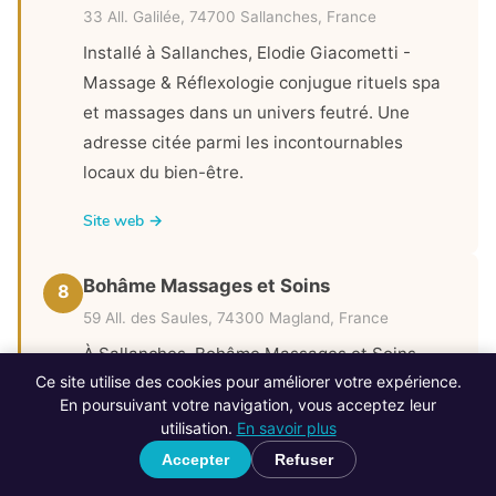
33 All. Galilée, 74700 Sallanches, France
Installé à Sallanches, Elodie Giacometti -
Massage & Réflexologie conjugue rituels spa
et massages dans un univers feutré. Une
adresse citée parmi les incontournables
locaux du bien-être.
Site web →
Bohâme Massages et Soins
8
59 All. des Saules, 74300 Magland, France
À Sallanches, Bohâme Massages et Soins
Ce site utilise des cookies pour améliorer votre expérience.
propose des soins du corps et massages dans
En poursuivant votre navigation, vous acceptez leur
un cadre propice à la détente. Une adresse
utilisation.
En savoir plus
familière des habitants en quête d'une
Accepter
Refuser
parenthèse régénérante.